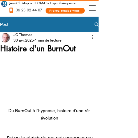
Jean-Christophe THOMAS - Hypnothérapeute
06 23 02 44 07
Prenez rendez-vous
Post
JC Thomas
30 avr. 2025
1 min de lecture
Histoire d'un BurnOut
Du BurnOut à l'hypnose, histoire d'une ré-
évolution
J'ai eu le plaisir de me voir proposer par 