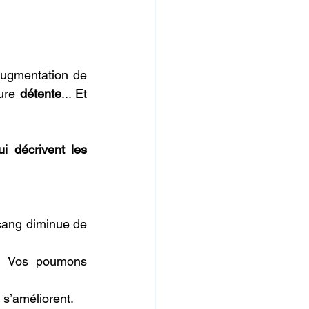
augmentation de 
ure 
détente
... Et 
 décrivent les 
sang diminue de 
. Vos poumons 
 s’améliorent.