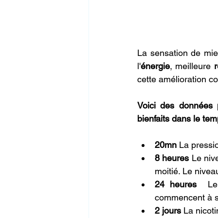
La sensation de mieu
l'
énergie
, meilleure 
r
cette amélioration c
Voici des données p
bienfaits dans le tem
​20mn 
La pressi
8 heures 
Le niv
moitié. Le nivea
24 heures
  Le
commencent à se
2 jours 
La nicoti